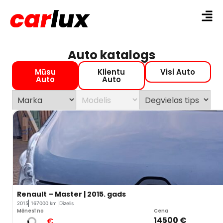
Auto katalogs
Mūsu
Klientu
Visi Auto
Auto
Auto
Renault – Master | 2015. gads
2015
167000 km
Dīzelis
Mēnesī no
Cena
14500 €
€