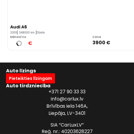
Audi A6
2005
348000 km
Dīzelis
Mēnesī no
Cena
3900 €
€
Auto līzings
Pieteikties līzingam
Auto tirdzniecība
+371 27 90 33 33
info@carlux.lv
Brīvības iela 146A,
Liepāja, LV-3401
SIA “CarLuxLV”
Reģ. nr.: 40203628227