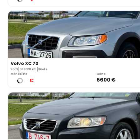
Volvo XC 70
2009
347000 km
Dīzelis
Mēnesī no
Cena
6600 €
€