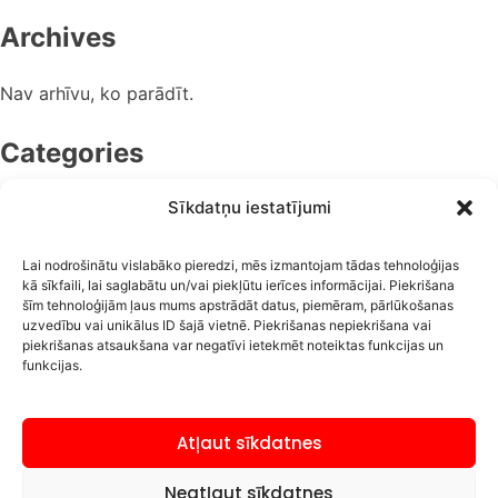
Archives
Nav arhīvu, ko parādīt.
Categories
Sīkdatņu iestatījumi
Nav kategorijas
Lai nodrošinātu vislabāko pieredzi, mēs izmantojam tādas tehnoloģijas
Auto līzings
kā sīkfaili, lai saglabātu un/vai piekļūtu ierīces informācijai. Piekrišana
Pieteikties līzingam
šīm tehnoloģijām ļaus mums apstrādāt datus, piemēram, pārlūkošanas
uzvedību vai unikālus ID šajā vietnē. Piekrišanas nepiekrišana vai
Auto tirdzniecība
piekrišanas atsaukšana var negatīvi ietekmēt noteiktas funkcijas un
+371 27 90 33 33
funkcijas.
info@carlux.lv
Brīvības iela 146A,
Liepāja, LV-3401
Atļaut sīkdatnes
SIA “CarLuxLV”
Neatļaut sīkdatnes