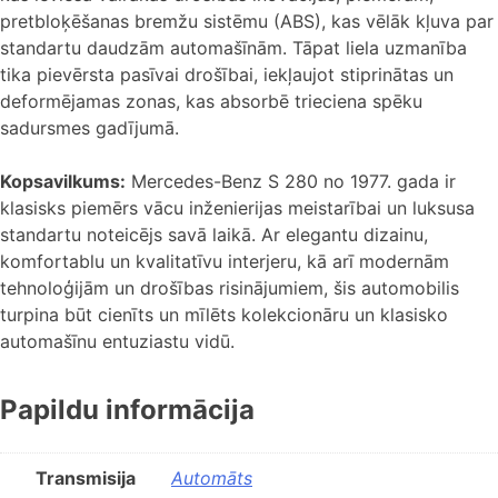
pretbloķēšanas bremžu sistēmu (ABS), kas vēlāk kļuva par
standartu daudzām automašīnām. Tāpat liela uzmanība
tika pievērsta pasīvai drošībai, iekļaujot stiprinātas un
deformējamas zonas, kas absorbē trieciena spēku
sadursmes gadījumā.
Kopsavilkums:
Mercedes-Benz S 280 no 1977. gada ir
klasisks piemērs vācu inženierijas meistarībai un luksusa
standartu noteicējs savā laikā. Ar elegantu dizainu,
komfortablu un kvalitatīvu interjeru, kā arī modernām
tehnoloģijām un drošības risinājumiem, šis automobilis
turpina būt cienīts un mīlēts kolekcionāru un klasisko
automašīnu entuziastu vidū.
Papildu informācija
Transmisija
Automāts