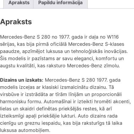
Apraksts
Papildu informācija
Apraksts
Mercedes-Benz S 280 no 1977. gada ir daļa no W116
sērijas, kas bija pirmā oficiālā Mercedes-Benz S-klases
paaudze, apzīmējot luksusa un tehnoloģiskās inovācijas.
Šis modelis ir pazīstams ar savu eleganci, komfortu un
augstu kvalitāti, kas raksturo Mercedes-Benz zīmolu.
Dizains un izskats:
Mercedes-Benz S 280 1977. gada
modelis izceļas ar klasiski izsmalcinātu dizainu. Tā
virsbūve ir izstrādāta ar tīrām līnijām un proporcionāli
harmonisku formu. Automašīnai ir izteikti hromēti akcenti,
lielas un skaidri definētas priekšējās restes, kā arī
izteiksmīgi apaļi priekšējie lukturi. Auto dizains rada
cienīgu un greznu iespaidu, kas bija raksturīgs tā laika
luksusa automobiļiem.