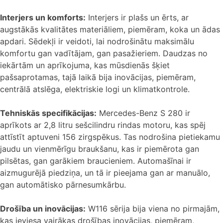
Interjers un komforts:
Interjers ir plašs un ērts, ar
augstākās kvalitātes materiāliem, piemēram, koka un ādas
apdari. Sēdekļi ir veidoti, lai nodrošinātu maksimālu
komfortu gan vadītājam, gan pasažieriem. Daudzas no
iekārtām un aprīkojuma, kas mūsdienās šķiet
pašsaprotamas, tajā laikā bija inovācijas, piemēram,
centrālā atslēga, elektriskie logi un klimatkontrole.
Tehniskās specifikācijas:
Mercedes-Benz S 280 ir
aprīkots ar 2,8 litru sešcilindru rindas motoru, kas spēj
attīstīt aptuveni 156 zirgspēkus. Tas nodrošina pietiekamu
jaudu un vienmērīgu braukšanu, kas ir piemērota gan
pilsētas, gan garākiem braucieniem. Automašīnai ir
aizmugurējā piedziņa, un tā ir pieejama gan ar manuālo,
gan automātisko pārnesumkārbu.
Drošība un inovācijas:
W116 sērija bija viena no pirmajām,
kas ieviesa vairākas drošības inovācijas, piemēram,