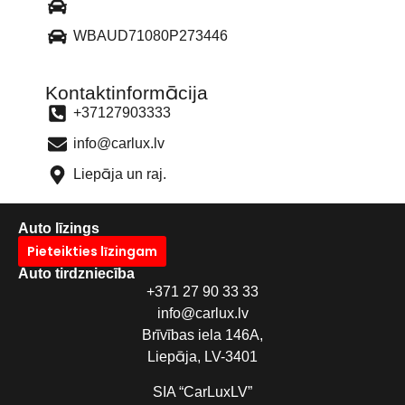
WBAUD71080P273446
Kontaktinformācija
+37127903333
info@carlux.lv
Liepāja un raj.
Auto līzings
Pieteikties līzingam
Auto tirdzniecība
+371 27 90 33 33
info@carlux.lv
Brīvības iela 146A,
Liepāja, LV-3401
SIA “CarLuxLV”