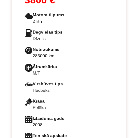
3800 €
Motora tilpums
2 litri
Degvielas tips
Dīzelis
Nobraukums
283000 km
Ātrumkārba
M/T
Virsbūves tips
Hečbeks
Krāsa
Pelēka
Izlaiduma gads
2008
Teniskā apskate