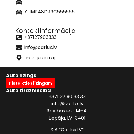
KL1MF48D9BC555565
Kontaktinformācija
+37127903333
info@carlux.lv
Liepāja un raj.
Auto līzings
Pieteikties līzingam
Auto tirdzniecība
+371 27 90 33 33
info@carlux.lv
Brīvības iela 146A,
Liepāja, LV-3401
SIA “CarLuxLV”