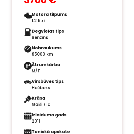
Motora tilpums
1.2 litri
Degvielas tips
Benzīns
Nobraukums
85000 km
Ātrumkārba
M/T
Virsbūves tips
Hečbeks
Krāsa
Gaiši zila
Izlaiduma gads
2011
Teniskā apskate