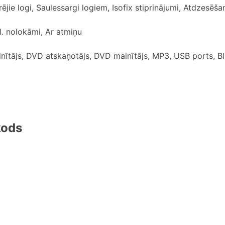
ējie logi, Saulessargi logiem, Isofix stiprinājumi, Atdzesēš
l. nolokāmi, Ar atmiņu
nītājs, DVD atskaņotājs, DVD mainītājs, MP3, USB ports, B
kods