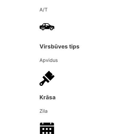
A/T
Virsbūves tips
Apvidus
Krāsa
Zila