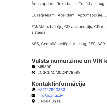
Ādas apdare, Roku balsti, Tonēti aizmugur
El. regulējami, Apsildāmi, Aptumšojošie, E
FM/AM uztvērējs, CD atskaņotājs, CD mai
sistēma
ABS, Centrālā atslēga, Air-bag, ESP, ASR
Valsts numurzīme un VIN 
MI5309
2C3CLACM0CH179993
Kontaktinformācija
+37127903333
info@carlux.lv
Liepāja un raj.