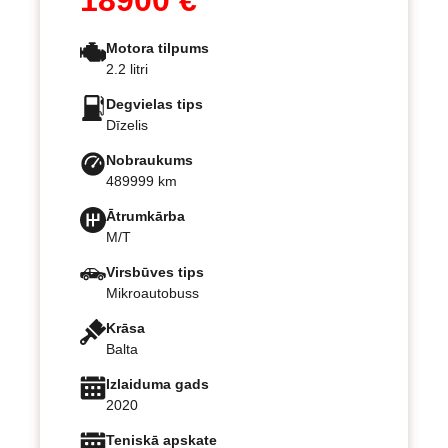
18900 €
Motora tilpums
2.2 litri
Degvielas tips
Dīzelis
Nobraukums
489999 km
Ātrumkārba
M/T
Virsbūves tips
Mikroautobuss
Krāsa
Balta
Izlaiduma gads
2020
Teniskā apskate