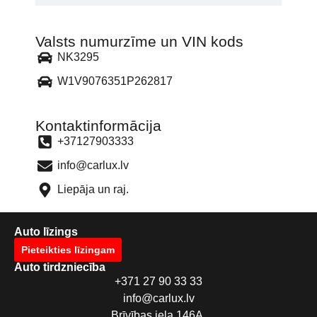
Valsts numurzīme un VIN kods
NK3295
W1V9076351P262817
Kontaktinformācija
+37127903333
info@carlux.lv
Liepāja un raj.
Auto līzings
Pieteikties līzingam
Auto tirdzniecība
+371 27 90 33 33
info@carlux.lv
Brīvības iela 146A,