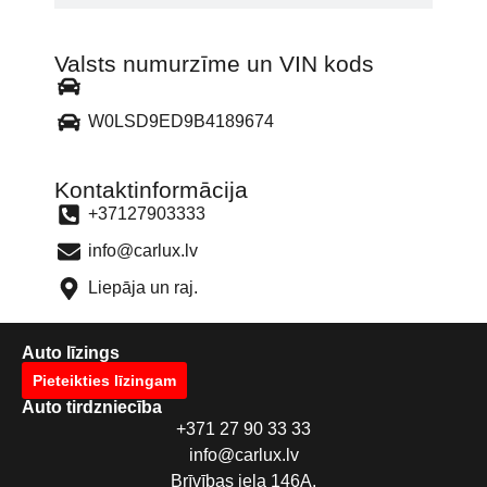
Valsts numurzīme un VIN kods
W0LSD9ED9B4189674
Kontaktinformācija
+37127903333
info@carlux.lv
Liepāja un raj.
Auto līzings
Pieteikties līzingam
Auto tirdzniecība
+371 27 90 33 33
info@carlux.lv
Brīvības iela 146A,