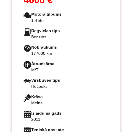
4600 €
Motora tilpums
1.4 litri
Degvielas tips
Benzīns
Nobraukums
177000 km
Ātrumkārba
M/T
Virsbūves tips
Hečbeks
Krāsa
Melna
Izlaiduma gads
2011
Teniskā apskate