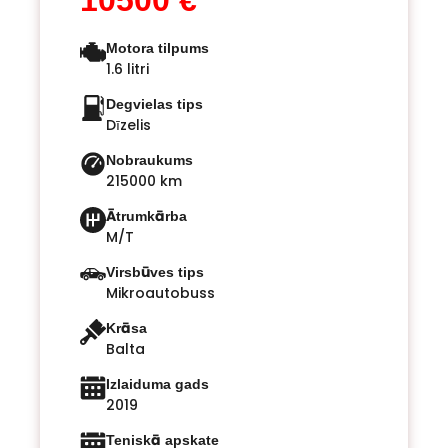
10500 €
Motora tilpums
1.6 litri
Degvielas tips
Dīzelis
Nobraukums
215000 km
Ātrumkārba
M/T
Virsbūves tips
Mikroautobuss
Krāsa
Balta
Izlaiduma gads
2019
Teniskā apskate