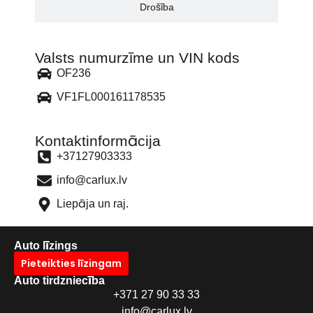
Drošība
Valsts numurzīme un VIN kods
OF236
VF1FL000161178535
Kontaktinformācija
+37127903333
info@carlux.lv
Liepāja un raj.
Auto līzings
Pieteikties līzingam
Auto tirdzniecība
+371 27 90 33 33
info@carlux.lv