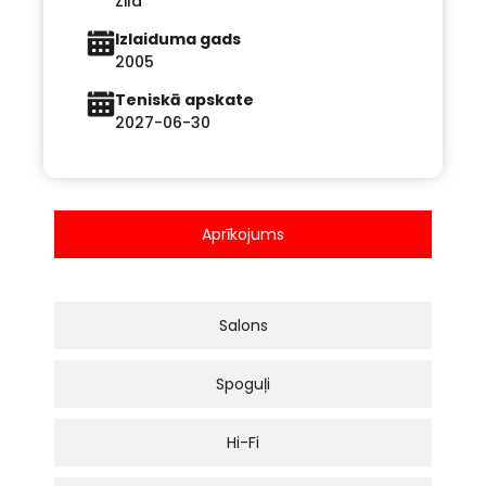
Zila
Izlaiduma gads
2005
Teniskā apskate
2027-06-30
Aprīkojums
Salons
Spoguļi
Hi-Fi