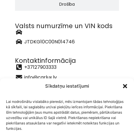
Drošība
Valsts numurzīme un VIN kods
JTDKG10C00N014746
Kontaktinformācija
+37127903333
info@carlux.lv
Sīkdatņu iestatījumi
Liepāja un raj.
Lai nodrošinātu vislabāko pieredzi, mēs izmantojam tādas tehnoloģijas
Auto līzings
kā sīkfaili, lai saglabātu un/vai piekļūtu ierīces informācijai. Piekrišana
Pieteikties līzingam
šīm tehnoloģijām ļaus mums apstrādāt datus, piemēram, pārlūkošanas
uzvedību vai unikālus ID šajā vietnē. Piekrišanas nepiekrišana vai
Auto tirdzniecība
piekrišanas atsaukšana var negatīvi ietekmēt noteiktas funkcijas un
+371 27 90 33 33
funkcijas.
info@carlux.lv