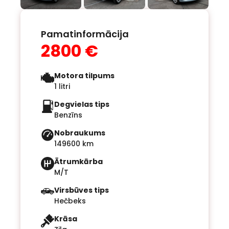
Pamatinformācija
2800 €
Motora tilpums
1 litri
Degvielas tips
Benzīns
Nobraukums
149600 km
Ātrumkārba
M/T
Virsbūves tips
Hečbeks
Krāsa