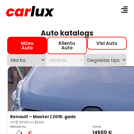
Auto katalogs
Mūsu
Klientu
Visi Auto
Auto
Auto
Renault – Master | 2015. gads
2015
167000 km
Dīzelis
Mēnesī no
Cena
14500 €
€