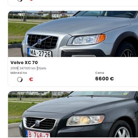
Volvo XC 70
2009
347000 km
Dīzelis
Mēnesī no
Cena
6600 €
€