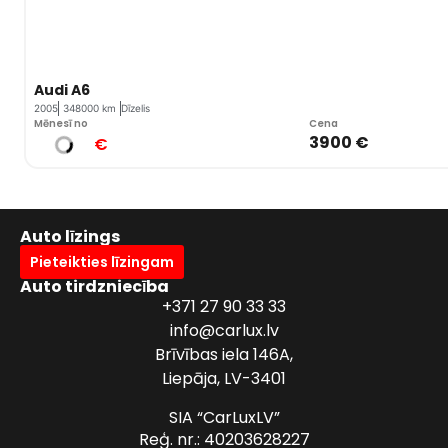
Audi A6
2005
348000 km
Dīzelis
Mēnesī no
Cena
3900 €
€
Auto līzings
Pieteikties līzingam
Auto tirdzniecība
+371 27 90 33 33
info@carlux.lv
Brīvības iela 146A,
Liepāja, LV-3401
SIA “CarLuxLV”
Reģ. nr.: 40203628227